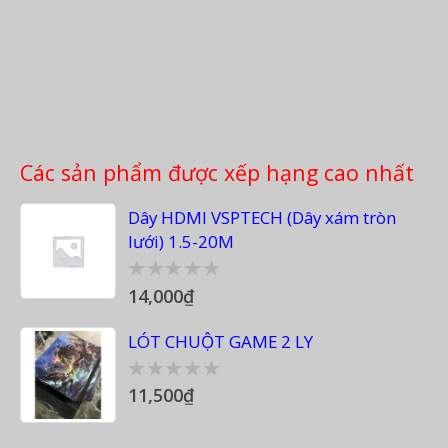
Các sản phẩm được xếp hạng cao nhất
Dây HDMI VSPTECH (Dây xám tròn
lưới) 1.5-20M
14,000
₫
0
out
of
LÓT CHUỘT GAME 2 LY
5
11,500
₫
0
out
of
5