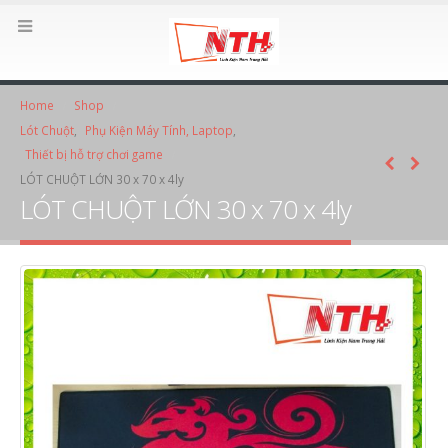
Home
Shop
Lót Chuột
,
Phụ Kiện Máy Tính, Laptop
,
Thiết bị hỗ trợ chơi game
LÓT CHUỘT LỚN 30 x 70 x 4ly
LÓT CHUỘT LỚN 30 x 70 x 4ly