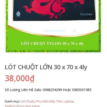
LÓT CHUỘT LỚN 30 x 70 x 4ly
38,000
₫
Số Lượng Liên Hệ Zalo: 0568254299 Hoặc 0385331585
Danh mục:
Lót Chuột
,
Phụ Kiện Máy Tính, Laptop
,
Thiết bị hỗ trợ chơi game