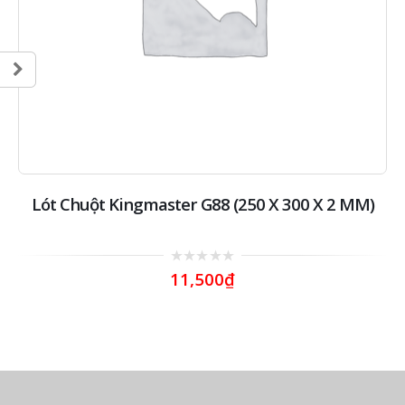
Lót Chuột Kingmaster G88 (250 X 300 X 2 MM)
0
11,500
₫
out
of
5