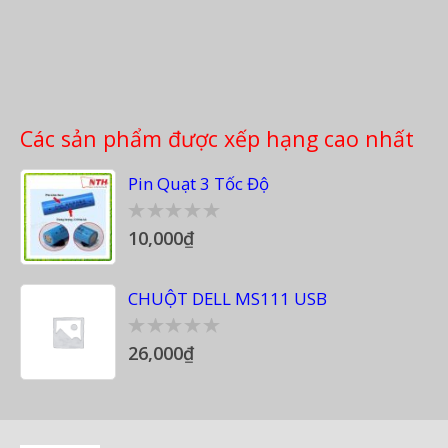
Các sản phẩm được xếp hạng cao nhất
Pin Quạt 3 Tốc Độ
10,000
₫
0
out
of
5
CHUỘT DELL MS111 USB
26,000
₫
0
out
of
5