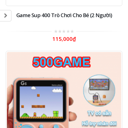
Game Sup 400 Trò Chơi Cho Bé (2 Người)
0
115,000
₫
out
of
5