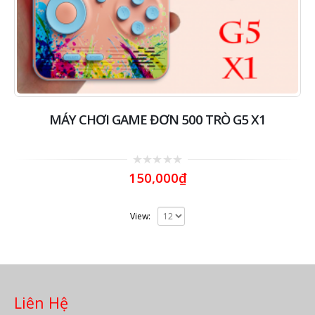
MÁY CHƠI GAME ĐƠN 500 TRÒ G5 X1
0
150,000
₫
out
of
5
View:
Liên Hệ