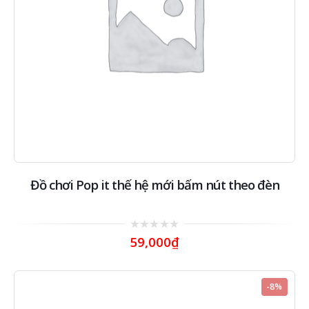
Đồ chơi Pop it thế hệ mới bấm nút theo đèn
0
59,000
₫
out
of
5
-8%