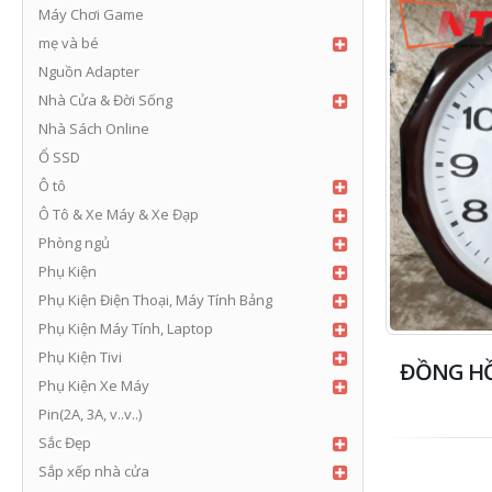
Máy Chơi Game
mẹ và bé
Nguồn Adapter
Nhà Cửa & Đời Sống
Nhà Sách Online
Ổ SSD
Ô tô
Ô Tô & Xe Máy & Xe Đạp
Phòng ngủ
Phụ Kiện
Phụ Kiện Điện Thoại, Máy Tính Bảng
Phụ Kiện Máy Tính, Laptop
Phụ Kiện Tivi
ĐỒNG HỒ
Phụ Kiện Xe Máy
Pin(2A, 3A, v..v..)
Sắc Đẹp
Sắp xếp nhà cửa