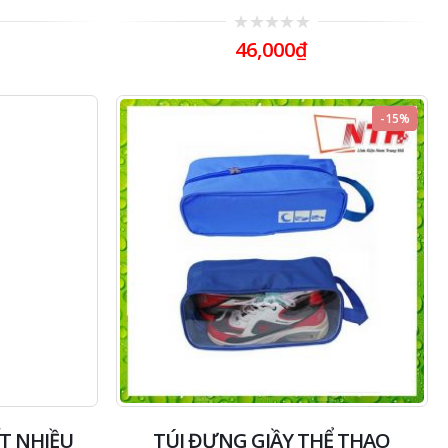
0
46,000
₫
out
of
5
-15%
ẾT NHIỀU
TÚI ĐỰNG GIẦY THỂ THAO