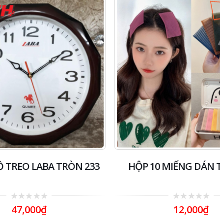
 TREO LABA TRÒN 233
HỘP 10 MIẾNG DÁN 
0
0
47,000
₫
12,000
₫
out
out
of
of