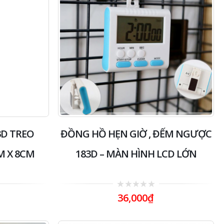
3D TREO
ĐỒNG HỒ HẸN GIỜ , ĐẾM NGƯỢC
M X 8CM
183D – MÀN HÌNH LCD LỚN
0
36,000
₫
out
of
5