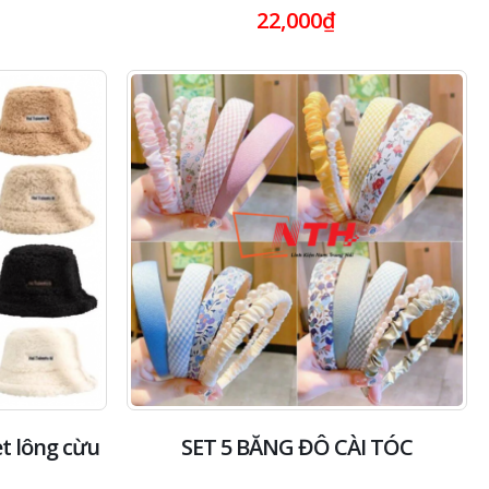
0
22,000
₫
out
of
5
t lông cừu
SET 5 BĂNG ĐÔ CÀI TÓC