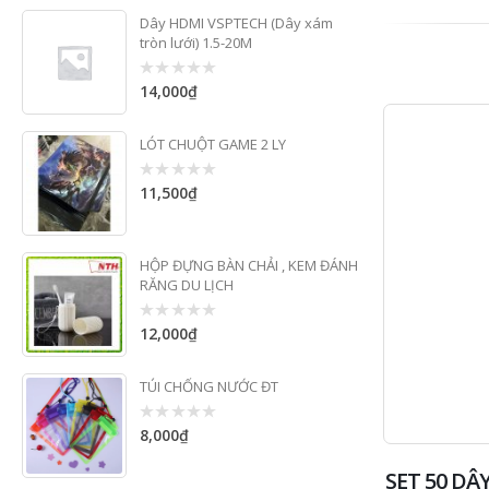
Dây HDMI VSPTECH (Dây xám
tròn lưới) 1.5-20M
14,000
₫
0
out
of
5
LÓT CHUỘT GAME 2 LY
11,500
₫
0
out
of
5
HỘP ĐỰNG BÀN CHẢI , KEM ĐÁNH
RĂNG DU LỊCH
12,000
₫
0
out
of
5
TÚI CHỐNG NƯỚC ĐT
8,000
₫
0
out
of
SET 50 DÂ
5