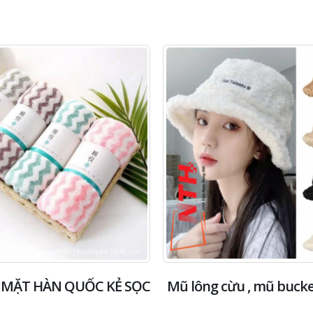
5
5
 MẶT HÀN QUỐC KẺ SỌC
Mũ lông cừu , mũ bucke