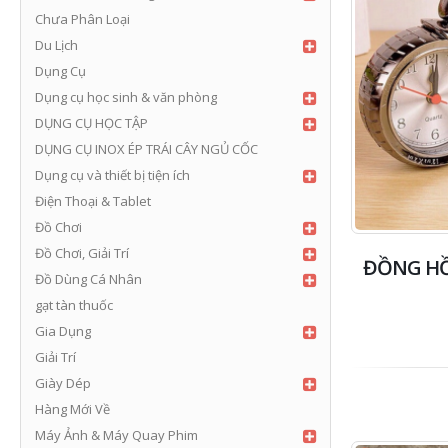
Chưa Phân Loại
Du Lịch
Dụng Cụ
Dụng cụ học sinh & văn phòng
DỤNG CỤ HỌC TẬP
DỤNG CỤ INOX ÉP TRÁI CÂY NGỦ CỐC
Dụng cụ và thiết bị tiện ích
Điện Thoại & Tablet
Đồ Chơi
Đồ Chơi, Giải Trí
ĐỒNG HỒ
Đồ Dùng Cá Nhân
gạt tàn thuốc
Gia Dụng
Giải Trí
Giày Dép
Hàng Mới Về
Máy Ảnh & Máy Quay Phim