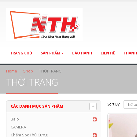
TRANG CHỦ
SẢN PHẨM
BẢO HÀNH
LIÊN HỆ
THANH
Home
Shop
THỜI TRANG
THỜI TRANG
Sort By:
CÁC DANH MỤC SẢN PHẨM
Balo
CAMERA
Chăm Sóc Thú Cưng