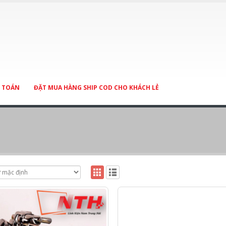
 TOÁN
ĐẶT MUA HÀNG SHIP COD CHO KHÁCH LẺ