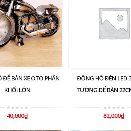
 ĐỂ BÀN XE OTO PHÂN
ĐỒNG HỒ ĐÈN LED 
KHỐI LỚN
TƯỜNG,ĐỂ BÀN 22C
0
0
40,000
₫
82,000
₫
out
out
of
of
5
5