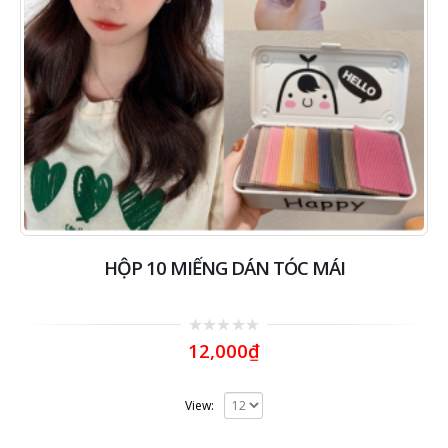
HỘP 10 MIẾNG DÁN TÓC MÁI
0
12,000
₫
out
of
5
View: