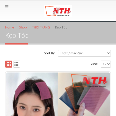
Home
Shop
THỜI TRANG
Kẹp Tóc
Kẹp Tóc
Sort By:
View: