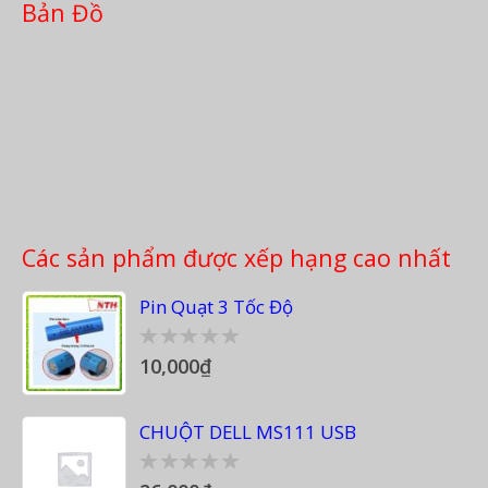
Bản Đồ
Các sản phẩm được xếp hạng cao nhất
Pin Quạt 3 Tốc Độ
10,000
₫
0
out
of
5
CHUỘT DELL MS111 USB