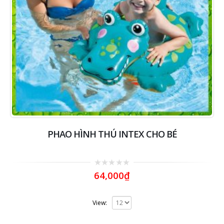
PHAO HÌNH THÚ INTEX CHO BÉ
0
64,000
₫
out
of
5
View: