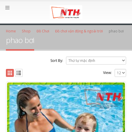
Home
Shop
Đồ Chơi
Đồ chơi vận động & ngoài trời
phao bơi
phao bơi
Sort By:
View: