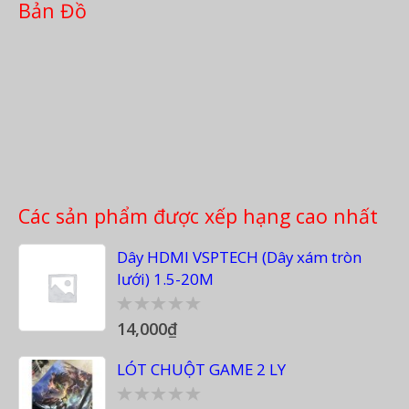
Bản Đồ
Các sản phẩm được xếp hạng cao nhất
Dây HDMI VSPTECH (Dây xám tròn
lưới) 1.5-20M
14,000
₫
0
out
of
LÓT CHUỘT GAME 2 LY
5