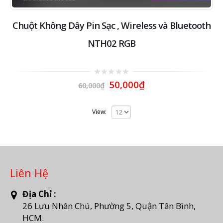
Chuột Không Dây Pin Sạc , Wireless và Bluetooth
NTH02 RGB
0
50,000
₫
60,000
₫
out
of
5
View:
Liên Hệ
Địa Chỉ :
26 Lưu Nhân Chú, Phường 5, Quận Tân Bình,
HCM.