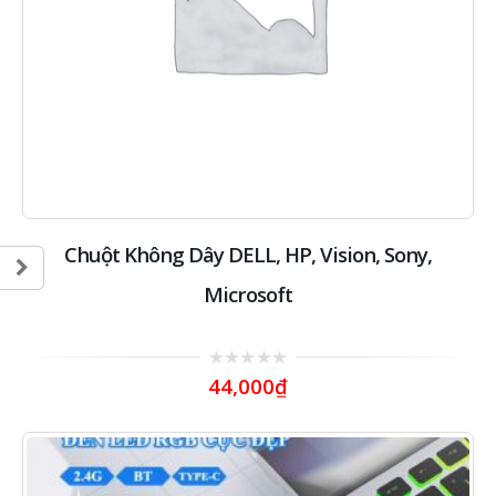
Chuột Không Dây DELL, HP, Vision, Sony,
Microsoft
0
44,000
₫
out
of
5