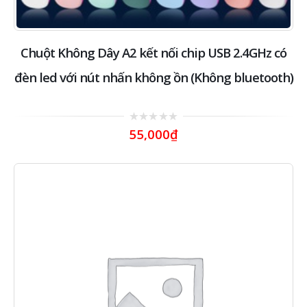
Chuột Không Dây A2 kết nối chip USB 2.4GHz có
đèn led với nút nhấn không ồn (Không bluetooth)
0
55,000
₫
out
of
5