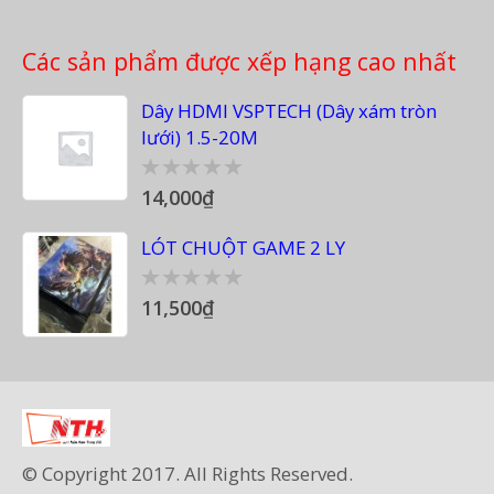
Các sản phẩm được xếp hạng cao nhất
Dây HDMI VSPTECH (Dây xám tròn
lưới) 1.5-20M
14,000
₫
0
out
of
LÓT CHUỘT GAME 2 LY
5
11,500
₫
0
out
of
5
© Copyright 2017. All Rights Reserved.