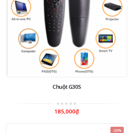
Chuột G30S
0
185,000
₫
out
of
5
-30%