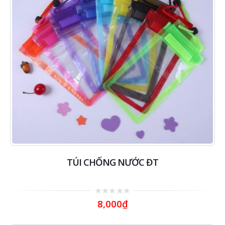
TÚI CHỐNG NƯỚC ĐT
0
8,000
₫
out
of
5