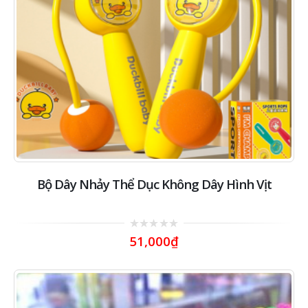
Bộ Dây Nhảy Thể Dục Không Dây Hình Vịt
0
51,000
₫
out
of
5