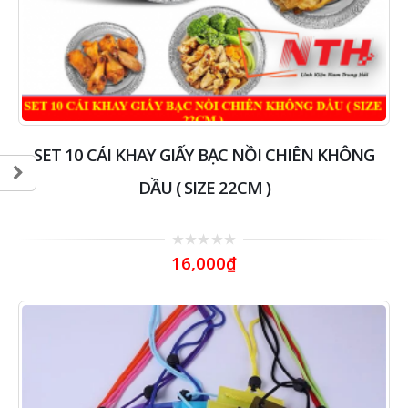
SET 10 CÁI KHAY GIẤY BẠC NỒI CHIÊN KHÔNG
DẦU ( SIZE 22CM )
0
16,000
₫
out
of
5