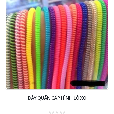
DÂY QUẤN CÁP HÌNH LÒ XO