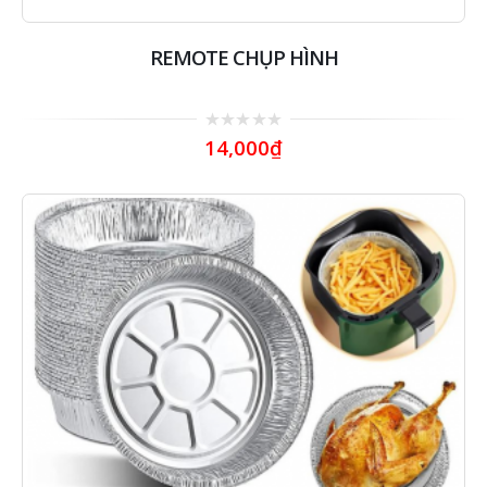
REMOTE CHỤP HÌNH
0
14,000
₫
out
of
5