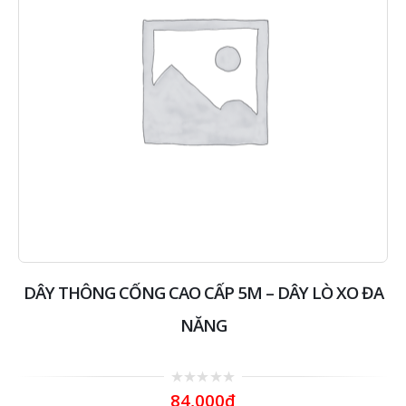
DÂY THÔNG CỐNG CAO CẤP 5M – DÂY LÒ XO ĐA
NĂNG
0
84,000
₫
out