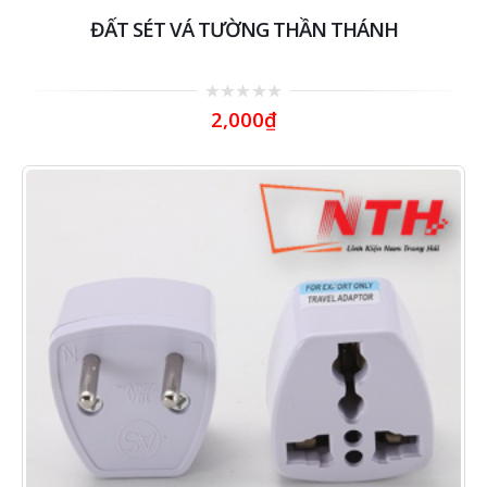
ĐẤT SÉT VÁ TƯỜNG THẦN THÁNH
0
2,000
₫
out
of
5