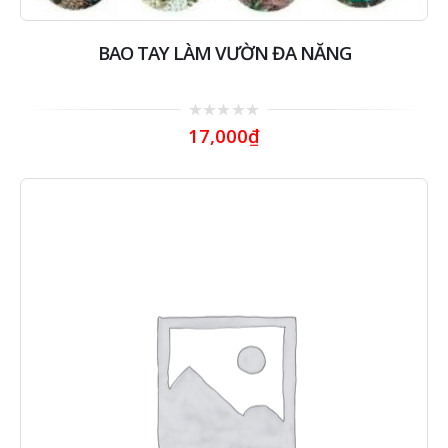
BAO TAY LÀM VƯỜN ĐA NĂNG
0
17,000
₫
out
of
5