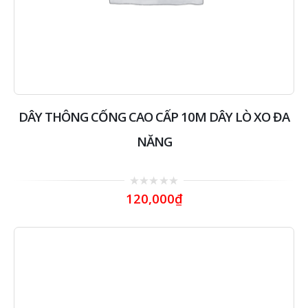
DÂY THÔNG CỐNG CAO CẤP 10M DÂY LÒ XO ĐA
NĂNG
0
120,000
₫
out
of
5