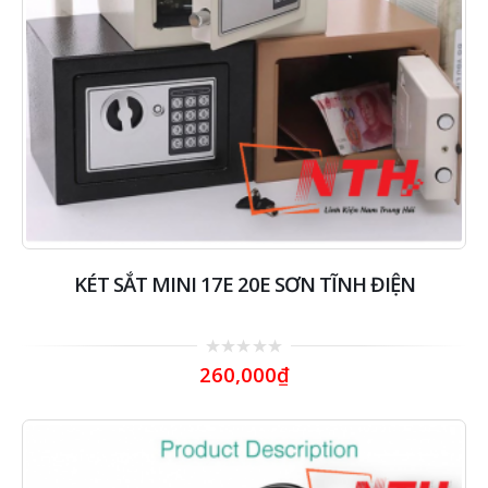
KÉT SẮT MINI 17E 20E SƠN TĨNH ĐIỆN
0
260,000
₫
out
of
5