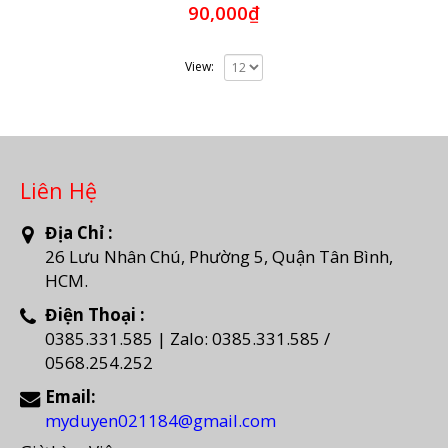
0
90,000
₫
out
of
5
View:
Liên Hệ
Địa Chỉ :
26 Lưu Nhân Chú, Phường 5, Quận Tân Bình,
HCM.
Điện Thoại :
0385.331.585 | Zalo: 0385.331.585 /
0568.254.252
Email:
myduyen021184@gmail.com