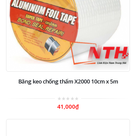
Băng keo chống thấm X2000 10cm x 5m
0
41,000
₫
out
of
5