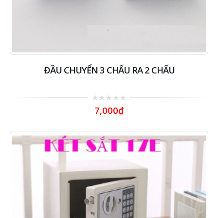
ĐẦU CHUYỂN 3 CHẤU RA 2 CHẤU
0
7,000
₫
out
of
5