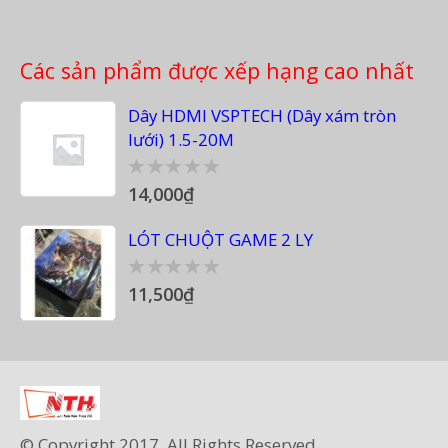
Các sản phẩm được xếp hạng cao nhất
Dây HDMI VSPTECH (Dây xám tròn
lưới) 1.5-20M
14,000
₫
0
out
of
LÓT CHUỘT GAME 2 LY
5
11,500
₫
0
out
of
5
© Copyright 2017. All Rights Reserved.