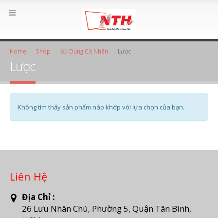
Home
Shop
Đồ Dùng Cá Nhân
Lược
Lược
Không tìm thấy sản phẩm nào khớp với lựa chọn của bạn.
Liên Hệ
Địa Chỉ :
26 Lưu Nhân Chú, Phường 5, Quận Tân Bình,