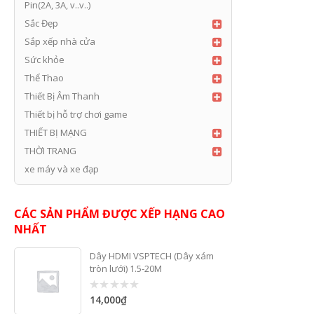
Pin(2A, 3A, v..v..)
Sắc Đẹp
Sắp xếp nhà cửa
Sức khỏe
Thể Thao
Thiết Bị Âm Thanh
Thiết bị hỗ trợ chơi game
THIẾT BỊ MẠNG
THỜI TRANG
xe máy và xe đạp
CÁC SẢN PHẨM ĐƯỢC XẾP HẠNG CAO
NHẤT
Dây HDMI VSPTECH (Dây xám
tròn lưới) 1.5-20M
14,000
₫
0
out