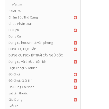
Ví Nam
CAMERA
Chăm Sóc Thú Cưng
Chưa Phân Loại
Du Lịch
Dụng Cụ
Dụng cụ học sinh & văn phòng
DỤNG CỤ HỌC TẬP
DỤNG CỤ INOX ÉP TRÁI CÂY NGỦ CỐC
Dụng cụ và thiết bị tiện ích
Điện Thoại & Tablet
Đồ Chơi
Đồ Chơi, Giải Trí
Đồ Dùng Cá Nhân
gạt tàn thuốc
Gia Dụng
Giải Trí