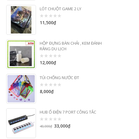
of
5
LÓT CHUỘT GAME 2 LY
11,500
₫
0
out
of
5
HỘP ĐỰNG BÀN CHẢI , KEM ĐÁNH
RĂNG DU LỊCH
12,000
₫
0
out
of
5
TÚI CHỐNG NƯỚC ĐT
8,000
₫
0
out
of
5
HUB Ổ ĐIỆN 7 PORT CÔNG TẮC
33,000
₫
0
40,000
₫
out
of
5