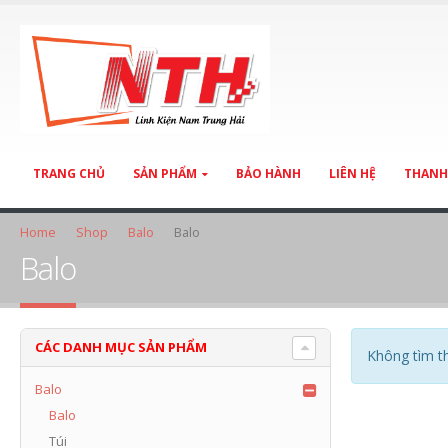
TRANG CHỦ
SẢN PHẨM
BẢO HÀNH
LIÊN HỆ
THANH
Home
Shop
Balo
Balo
Balo
CÁC DANH MỤC SẢN PHẨM
Không tìm t
Balo
Balo
Túi