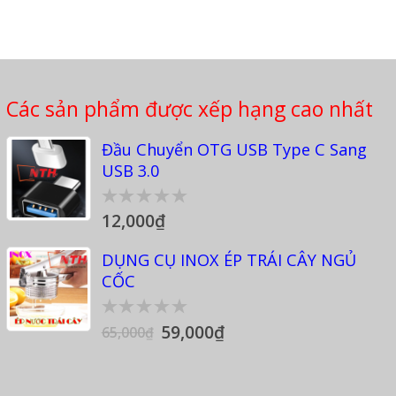
Các sản phẩm được xếp hạng cao nhất
Đầu Chuyển OTG USB Type C Sang
USB 3.0
12,000
₫
0
out
of
DỤNG CỤ INOX ÉP TRÁI CÂY NGỦ
5
CỐC
59,000
₫
65,000
₫
0
out
of
5