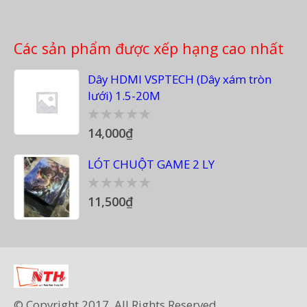
Các sản phẩm được xếp hạng cao nhất
Dây HDMI VSPTECH (Dây xám tròn
lưới) 1.5-20M
14,000
₫
0
out
of
LÓT CHUỘT GAME 2 LY
5
11,500
₫
0
out
of
5
© Copyright 2017. All Rights Reserved.