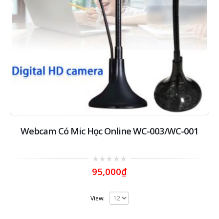
Webcam Có Mic Học Online WC-003/WC-001
0
95,000
₫
out
of
5
View: