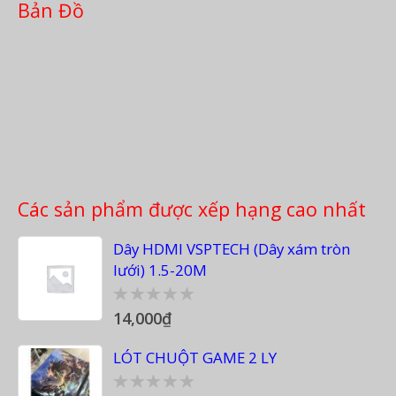
Bản Đồ
Các sản phẩm được xếp hạng cao nhất
Dây HDMI VSPTECH (Dây xám tròn
lưới) 1.5-20M
14,000
₫
0
out
of
LÓT CHUỘT GAME 2 LY
5