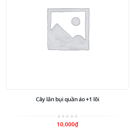
Cây lăn bụi quần áo +1 lõi
0
10,000
₫
out
of
5