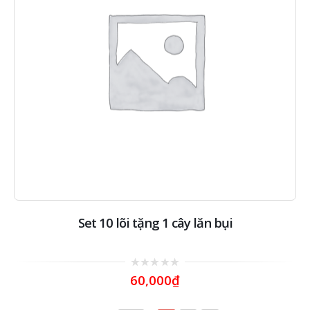
Set 10 lõi tặng 1 cây lăn bụi
0
60,000
₫
out
of
5