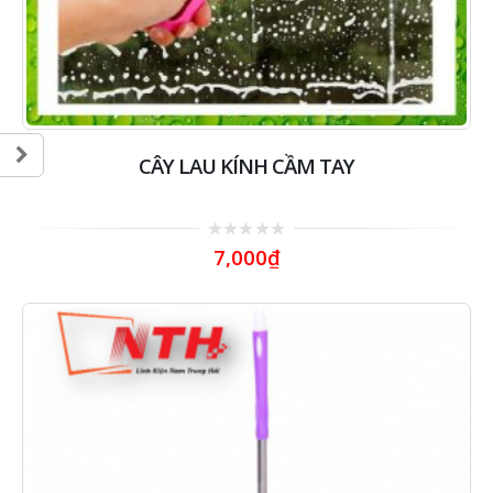
CÂY LAU KÍNH CẦM TAY
0
7,000
₫
out
of
5