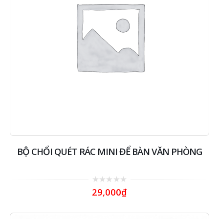
BỘ CHỔI QUÉT RÁC MINI ĐỂ BÀN VĂN PHÒNG
0
29,000
₫
out
of
5