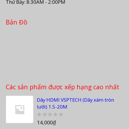
Thứ Bảy: 8:30AM - 2:00PM
Bản Đồ
Các sản phẩm được xếp hạng cao nhất
Dây HDMI VSPTECH (Dây xám tròn
lưới) 1.5-20M
14,000
₫
0
out