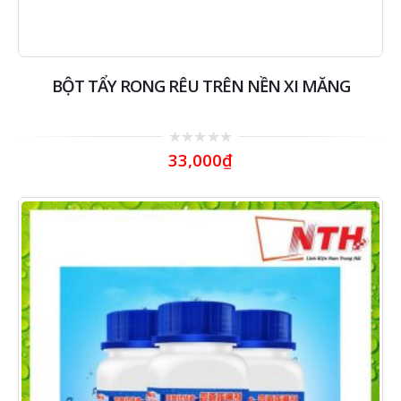
BỘT TẨY RONG RÊU TRÊN NỀN XI MĂNG
0
33,000
₫
out
of
5