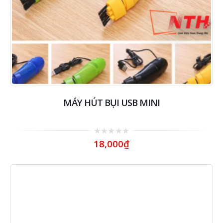
MÁY HÚT BỤI USB MINI
0
18,000
₫
out
of
5