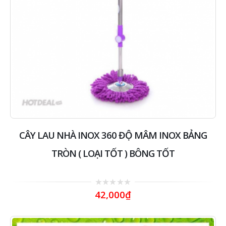
CÂY LAU NHÀ INOX 360 ĐỘ MÂM INOX BẢNG
TRÒN ( LOẠI TỐT ) BÔNG TỐT
0
42,000
₫
out
of
5