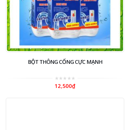
BỘT THÔNG CỐNG CỰC MẠNH
0
12,500
₫
out
of
5