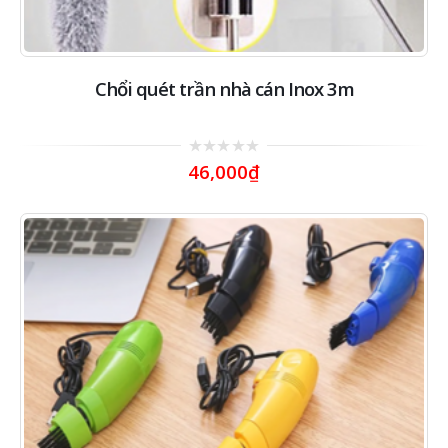
Chổi quét trần nhà cán Inox 3m
0
46,000
₫
out
of
5