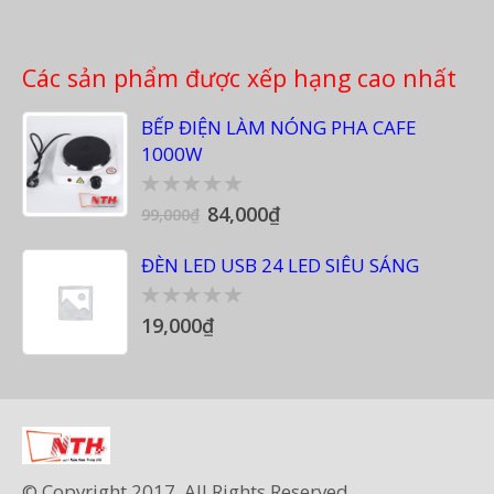
Các sản phẩm được xếp hạng cao nhất
BẾP ĐIỆN LÀM NÓNG PHA CAFE
1000W
84,000
₫
0
99,000
₫
out
of
ĐÈN LED USB 24 LED SIÊU SÁNG
5
19,000
₫
0
out
of
5
© Copyright 2017. All Rights Reserved.