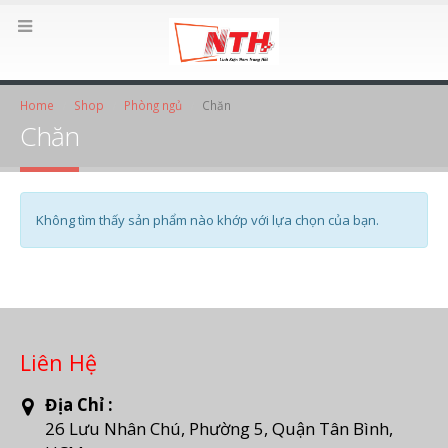
Home
Shop
Phòng ngủ
Chăn
Chăn
Không tìm thấy sản phẩm nào khớp với lựa chọn của bạn.
Liên Hệ
Địa Chỉ :
26 Lưu Nhân Chú, Phường 5, Quận Tân Bình,