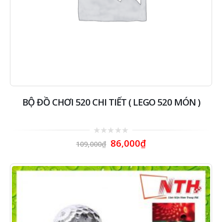
BỘ ĐỒ CHƠI 520 CHI TIẾT ( LEGO 520 MÓN )
0
86,000
₫
109,000
₫
out
of
5