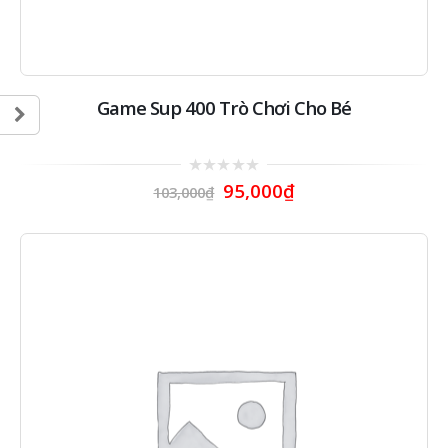
Game Sup 400 Trò Chơi Cho Bé
0
95,000
₫
103,000
₫
out
of
5