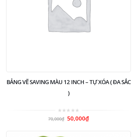
BẢNG VẼ SAVING MÀU 12 INCH – TỰ XÓA ( ĐA SẮC
)
0
50,000
₫
70,000
₫
out
of
5