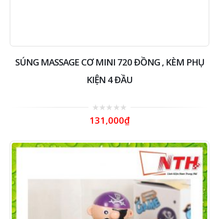
SÚNG MASSAGE CƠ MINI 720 ĐỒNG , KÈM PHỤ
KIỆN 4 ĐẦU
0
131,000
₫
out
of
5