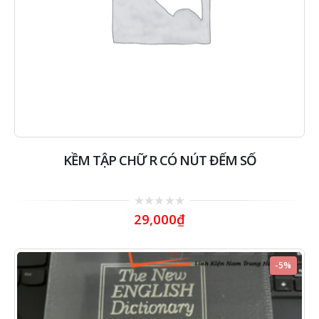
KỀM TẬP CHỮ R CÓ NÚT ĐẾM SỐ
0
29,000
₫
out
of
5
-5%