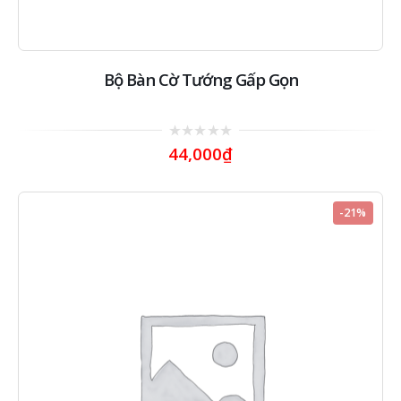
Bộ Bàn Cờ Tướng Gấp Gọn
0
44,000
₫
out
of
5
-21%