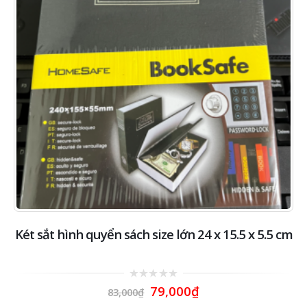
Két sắt hình quyển sách size lớn 24 x 15.5 x 5.5 cm
0
79,000
₫
83,000
₫
out
of