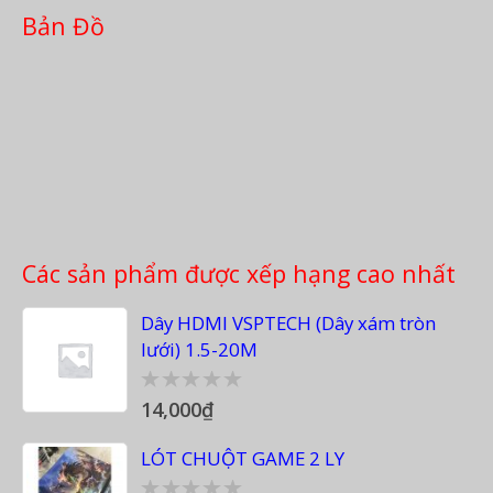
Bản Đồ
Các sản phẩm được xếp hạng cao nhất
Dây HDMI VSPTECH (Dây xám tròn
lưới) 1.5-20M
14,000
₫
0
out
of
LÓT CHUỘT GAME 2 LY
5