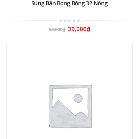
Súng Bắn Bong Bóng 32 Nòng
0
39,000
₫
50,000
₫
out
of
5