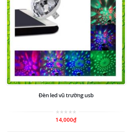
Đèn led vũ trường usb
0
14,000
₫
out
of
5