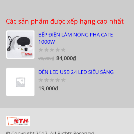
Các sản phẩm được xếp hạng cao nhất
BẾP ĐIỆN LÀM NÓNG PHA CAFE
1000W
84,000
₫
0
99,000
₫
out
of
ĐÈN LED USB 24 LED SIÊU SÁNG
5
19,000
₫
0
out
of
5
© Copyright 2017. All Rights Reserved.