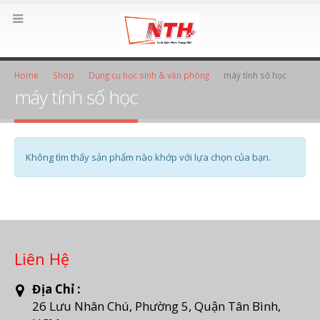
Home
Shop
Dụng cụ học sinh & văn phòng
máy tính số học
máy tính số học
Không tìm thấy sản phẩm nào khớp với lựa chọn của bạn.
Liên Hệ
Địa Chỉ :
26 Lưu Nhân Chú, Phường 5, Quận Tân Bình,