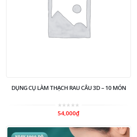
DỤNG CỤ LÀM THẠCH RAU CÂU 3D – 10 MÓN
0
54,000
₫
out
of
5