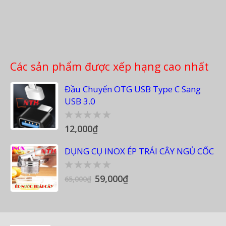
Các sản phẩm được xếp hạng cao nhất
Đầu Chuyển OTG USB Type C Sang
USB 3.0
12,000
₫
0
out
of
DỤNG CỤ INOX ÉP TRÁI CÂY NGỦ CỐC
5
59,000
₫
0
65,000
₫
out
of
5