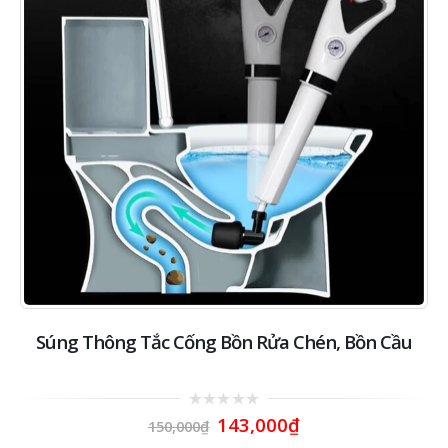
Súng Thông Tắc Cống Bồn Rửa Chén, Bồn Cầu
0
143,000
₫
150,000
₫
out
of