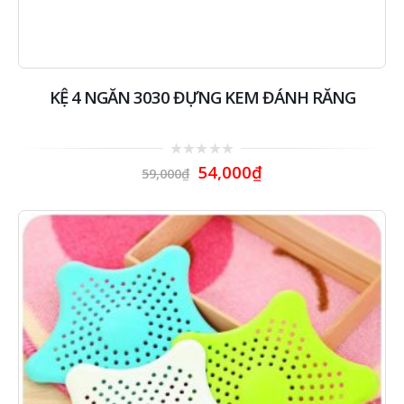
KỆ 4 NGĂN 3030 ĐỰNG KEM ĐÁNH RĂNG
0
54,000
₫
59,000
₫
out
of
5