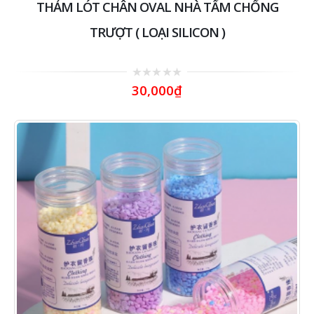
THẢM LÓT CHÂN OVAL NHÀ TẤM CHỐNG
TRƯỢT ( LOẠI SILICON )
0
30,000
₫
out
of
5