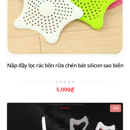
Nắp đậy lọc rác bồn rửa chén bát silicon sao biển
0
5,000
₫
out
of
5
-5%