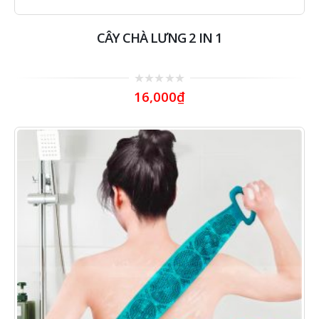
CÂY CHÀ LƯNG 2 IN 1
0
16,000
₫
out
of
5