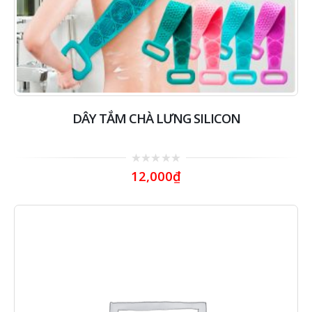
DÂY TẮM CHÀ LƯNG SILICON
0
12,000
₫
out
of
5