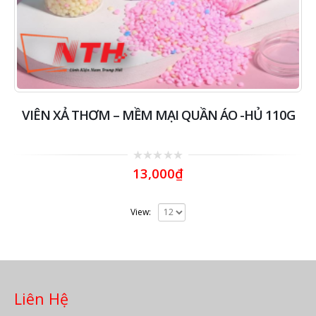
VIÊN XẢ THƠM – MỀM MẠI QUẦN ÁO -HỦ 110G
0
13,000
₫
out
of
5
View:
Liên Hệ