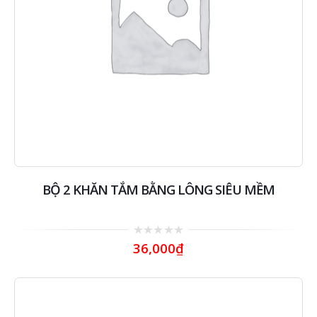
BỘ 2 KHĂN TẮM BẰNG LÔNG SIÊU MỀM
0
36,000
₫
out
of
5