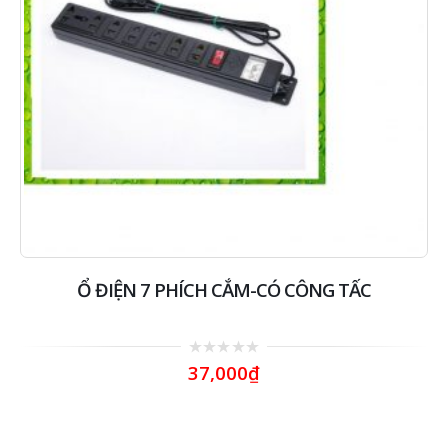
Ổ ĐIỆN 7 PHÍCH CẮM-CÓ CÔNG TẤC
0
37,000
₫
out
of
5