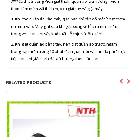
.***Cách sử dụng:Viên giặt thơm quần áo lưu hương – viên
thơm làm mềm vải thích hợp cả giặt tay và giặt máy
1. Khi cho quần áo vào máy giặt, bạn chỉ cần đổ một ít hạt thơm
đã mua vào. Máy giặt sau khi giặt xong sẽ tỏa ra mùi thơm
trong veo sau khi sấy khô thật dễ chịu và lôi cuốn!
2. Khi giặt quần áo bằng tay, nên giặt quần áo trước, ngâm
trong hạt thơm trong 10 phút ở lần giặt cuối và sau đó phơi trực
tiếp sau khi giặt sạch để giữ hương thơm lâu dài.
RELATED PRODUCTS
%