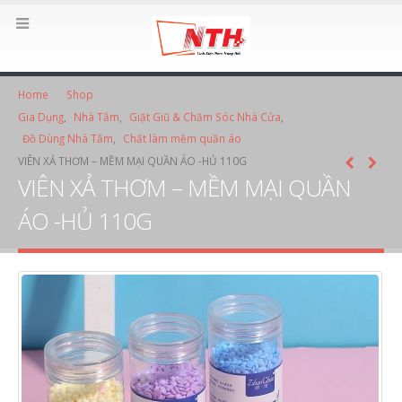
Home
Shop
Gia Dụng
,
Nhà Tắm
,
Giặt Giũ & Chăm Sóc Nhà Cửa
,
Đồ Dùng Nhà Tắm
,
Chất làm mềm quần áo
VIÊN XẢ THƠM – MỀM MẠI QUẦN ÁO -HỦ 110G
VIÊN XẢ THƠM – MỀM MẠI QUẦN
ÁO -HỦ 110G