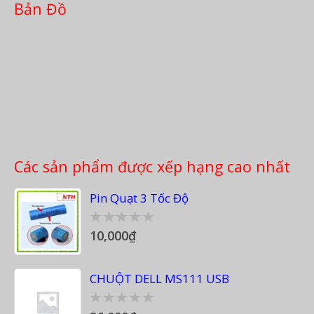
Bản Đồ
Các sản phẩm được xếp hạng cao nhất
Pin Quạt 3 Tốc Độ
10,000
₫
0
out
of
5
CHUỘT DELL MS111 USB