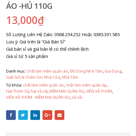
ÁO -HỦ 110G
13,000
₫
Số Lượng Liên Hệ Zalo: 0568.254.252 Hoặc 0385.331.585
Lưu ý: Giá trên là “Giá Bán Sỉ”
Giá bán sỉ và giá bán lẻ có thể chênh lệch
Giá sỉ từ 5 sản phẩm
Danh mục:
Chất làm mềm quần áo
,
Đồ Dùng Nhà Tắm
,
Gia Dụng
,
Giặt Giũ & Chăm Sóc Nhà Cửa
,
Nhà Tắm
Từ khóa:
chất làm mềm quần áo
,
chất làm mềm quần áp
,
Hạt Thơm Xả
,
hạt xả vải
,
MỀM MẠI QUẦN ÁO
,
VIÊN XẢ THƠM
,
VIÊN XẢ THƠM - MỀM MẠI QUẦN ÁO
,
xả vải