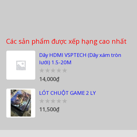
Các sản phẩm được xếp hạng cao nhất
Dây HDMI VSPTECH (Dây xám tròn
lưới) 1.5-20M
14,000
₫
0
out
of
LÓT CHUỘT GAME 2 LY
5
11,500
₫
0
out
of
5