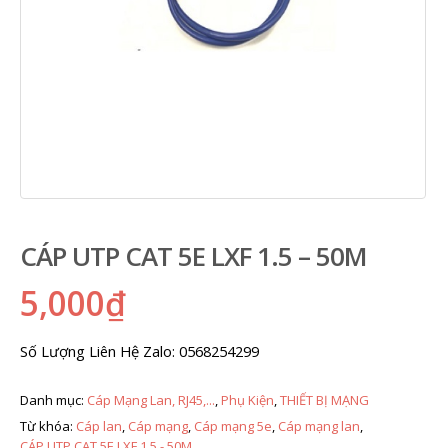
CÁP UTP CAT 5E LXF 1.5 – 50M
5,000
₫
Số Lượng Liên Hệ Zalo: 0568254299
Danh mục:
Cáp Mạng Lan, RJ45,...
,
Phụ Kiện
,
THIẾT BỊ MẠNG
Từ khóa:
Cáp lan
,
Cáp mạng
,
Cáp mạng 5e
,
Cáp mạng lan
,
CÁP UTP CAT 5E LXF 1.5 - 50M