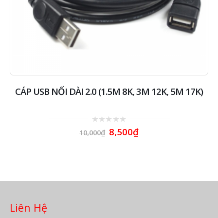
CÁP USB NỐI DÀI 2.0 (1.5M 8K, 3M 12K, 5M 17K)
0
8,500
₫
10,000
₫
out
of
5
Liên Hệ