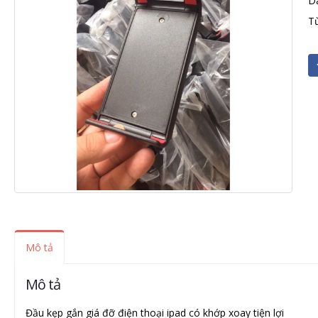
D
T
Mô tả
Mô tả
Đầu kẹp gắn giá đỡ điện thoại ipad có khớp xoay tiện lợi