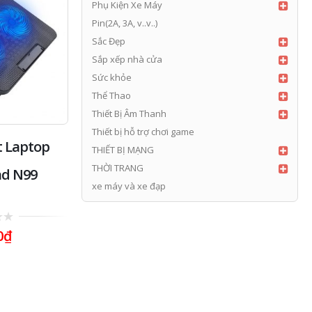
Phụ Kiện Xe Máy
Pin(2A, 3A, v..v..)
Sắc Đẹp
Sắp xếp nhà cửa
Sức khỏe
Thể Thao
Thiết Bị Âm Thanh
Thiết bị hỗ trợ chơi game
t Laptop
Quạt 3 tốc độ mini
Tai ngh
THIẾT BỊ MẠNG
THỜI TRANG
ad N99
xe máy và xe đạp
0
0
31,000
₫
1
out
ou
of
of
0
₫
5
5