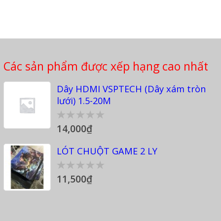
Các sản phẩm được xếp hạng cao nhất
Dây HDMI VSPTECH (Dây xám tròn
lưới) 1.5-20M
14,000
₫
0
out
of
LÓT CHUỘT GAME 2 LY
5
11,500
₫
0
out
of
5