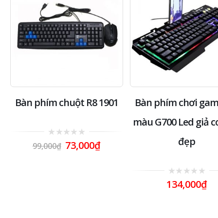
Bàn phím chuột R8 1901
Bàn phím chơi gam
màu G700 Led giả c
đẹp
0
73,000
₫
99,000
₫
out
of
5
0
134,000
₫
out
of
5