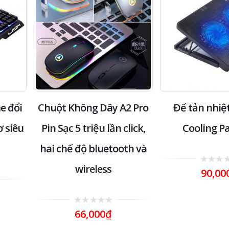
e đổi
Chuột Không Dây A2 Pro
Đế tản nhiệ
ơ siêu
Pin Sạc 5 triệu lần click,
Cooling P
hai chế độ bluetooth và
wireless
0
90,00
out
of
5
0
66,000
₫
out
of