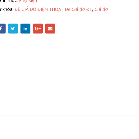
anh mục:
Phụ Kiện
ừ khóa:
ĐẾ GIÁ ĐỠ ĐIỆN THOẠI
,
Đế Giá đỡ ĐT
,
Giá đỡ