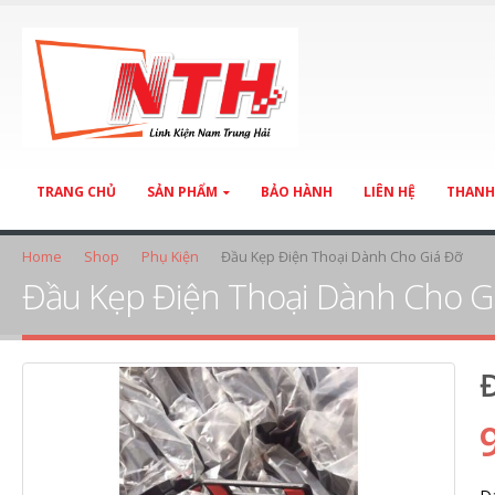
TRANG CHỦ
SẢN PHẨM
BẢO HÀNH
LIÊN HỆ
THANH
Home
Shop
Phụ Kiện
Đầu Kẹp Điện Thoại Dành Cho Giá Đỡ
Đầu Kẹp Điện Thoại Dành Cho G
Đ