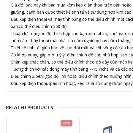
Giá đở ipad này khi bạn mua kèm kẹp điện thoại trên bàn hoặc 
giường, cạnh bàn được thiết kế tinh tế và sự dụng hợp kim cao
Đầu kẹp điện thoại và máy tính bảng có thể điều chỉnh một cách
bạn.có thể điều chỉnh 360 độ
Thuận lợi mọi góc độ thích hợp cho bạn xem phim, chơi game, đ
luôn cảm thây thoải mái nhất dù nằm nghiêng hay nằm thẳng, đ
Thiết kế tinh tế, giúp bảo vệ cho đôi mắt và cột sống cổ của bạ
Có khớp xoay, gấp mở tuỳ ý, điều chỉnh độ cao phù hợp, tạo c
Chân kẹp chắc chắn, có thể điều chỉnh theo độ dày của mép k
Tương thích với các dòng máy tính bảng 7-15 inchs và cả các d
Điều chỉnh 2 bên, góc độ linh hoạt, điều chỉnh theo hướng nhì
Đầu kẹp điện thoại, ipad linh hoạt, kéo ra là sử dụng được ngay
RELATED PRODUCTS
-26%