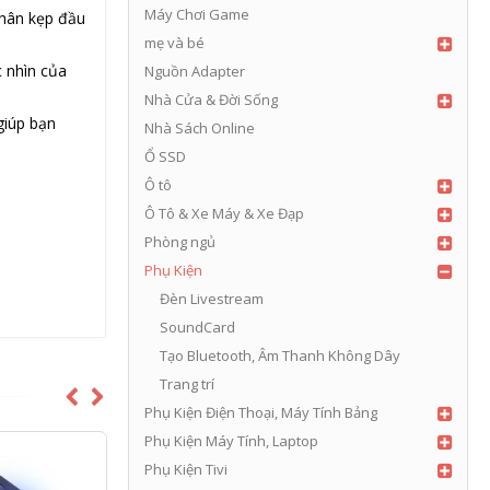
Máy Chơi Game
chân kẹp đầu
mẹ và bé
c nhìn của
Nguồn Adapter
Nhà Cửa & Đời Sống
giúp bạn
Nhà Sách Online
Ổ SSD
Ô tô
Ô Tô & Xe Máy & Xe Đạp
Phòng ngủ
Phụ Kiện
Đèn Livestream
SoundCard
Tạo Bluetooth, Âm Thanh Không Dây
Trang trí
Phụ Kiện Điện Thoại, Máy Tính Bảng
Phụ Kiện Máy Tính, Laptop
Phụ Kiện Tivi