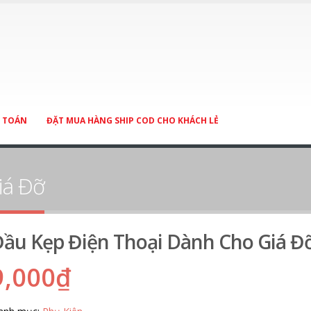
 TOÁN
ĐẶT MUA HÀNG SHIP COD CHO KHÁCH LẺ
iá Đỡ
ầu Kẹp Điện Thoại Dành Cho Giá Đ
9,000
₫