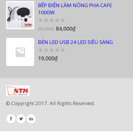
BẾP ĐIỆN LÀM NÓNG PHA CAFE
1000W
84,000
₫
0
99,000
₫
out
of
ĐÈN LED USB 24 LED SIÊU SÁNG
5
19,000
₫
0
out
of
5
© Copyright 2017. All Rights Reserved.