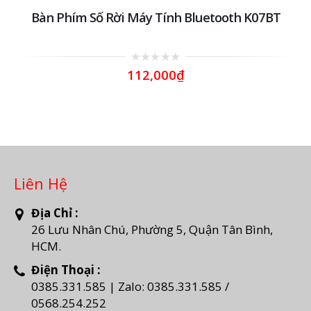
i
Bàn Phím Số Rời Máy Tính Bluetooth K07BT
0
112,000
₫
out
of
5
Liên Hệ
Địa Chỉ :
26 Lưu Nhân Chú, Phường 5, Quận Tân Bình,
HCM.
Điện Thoại :
0385.331.585 | Zalo: 0385.331.585 /
0568.254.252