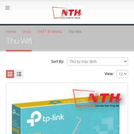
Home
Shop
THIẾT BỊ MẠNG
Thu Wifi
Thu Wifi
Sort By:
View: