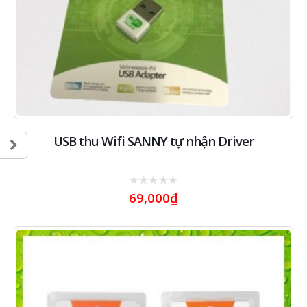
USB thu Wifi SANNY tự nhận Driver
0
69,000
₫
out
of
5