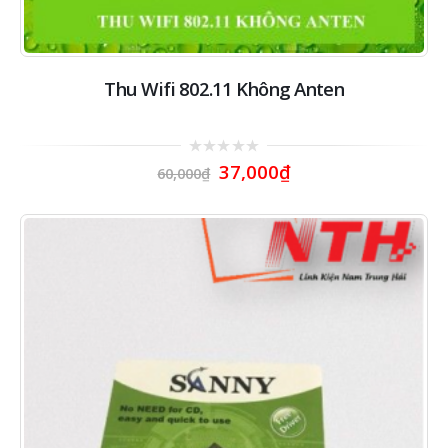
Thu Wifi 802.11 Không Anten
0
37,000
₫
60,000
₫
out
of
5