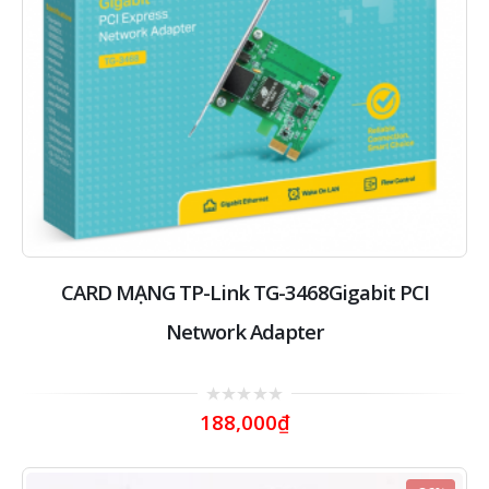
CARD MẠNG TP-Link TG-3468Gigabit PCI
Network Adapter
0
188,000
₫
out
of
5