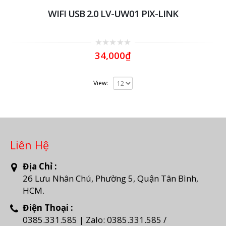
WIFI USB 2.0 LV-UW01 PIX-LINK
0
34,000
₫
out
of
5
View:
Liên Hệ
Địa Chỉ :
26 Lưu Nhân Chú, Phường 5, Quận Tân Bình,
HCM.
Điện Thoại :
0385.331.585 | Zalo: 0385.331.585 /