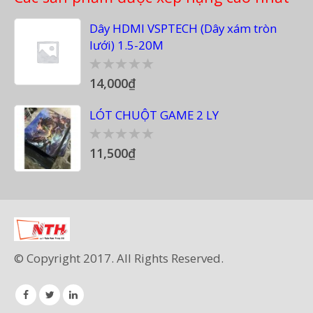
Dây HDMI VSPTECH (Dây xám tròn
lưới) 1.5-20M
14,000
₫
0
out
of
LÓT CHUỘT GAME 2 LY
5
11,500
₫
0
out
of
5
© Copyright 2017. All Rights Reserved.