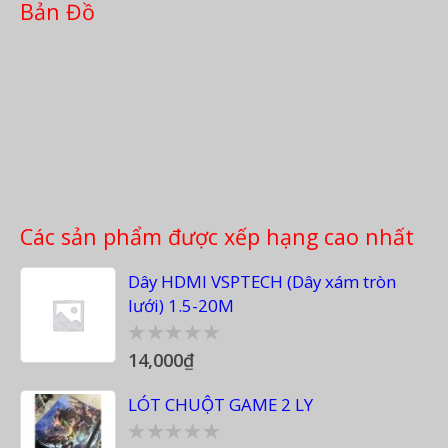
Bản Đồ
Các sản phẩm được xếp hạng cao nhất
Dây HDMI VSPTECH (Dây xám tròn
lưới) 1.5-20M
14,000
₫
0
out
of
LÓT CHUỘT GAME 2 LY
5