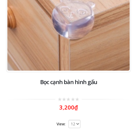
Bọc cạnh bàn hình gấu
0
3,200
₫
out
of
5
View: