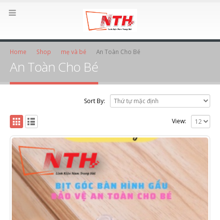
Home
Shop
mẹ và bé
An Toàn Cho Bé
An Toàn Cho Bé
Sort By:
View: