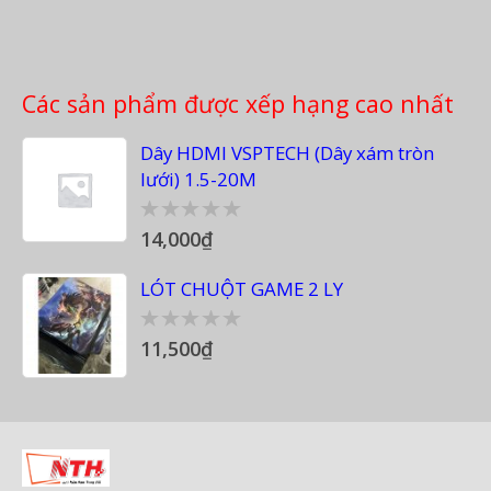
Các sản phẩm được xếp hạng cao nhất
Dây HDMI VSPTECH (Dây xám tròn
lưới) 1.5-20M
14,000
₫
0
out
of
LÓT CHUỘT GAME 2 LY
5
11,500
₫
0
out
of
5