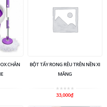
NOX CHÂN
BỘT TẨY RONG RÊU TRÊN NỀN XI
ME
MĂNG
0
33,000
₫
out
of
5