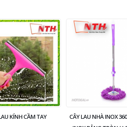
of
of
5
5
LAU KÍNH CẦM TAY
CÂY LAU NHÀ INOX 3