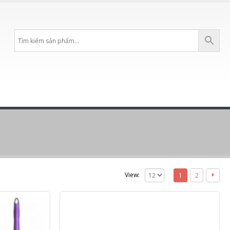
View:
1
2