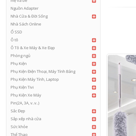
mẹ và bé
Nguồn Adapter
Nhà Cửa & Đời Sống
Nhà Sách Online
Ổ SSD
Ô tô
Ô Tô & Xe Máy & Xe Đạp
Phòng ngủ
Phụ Kiện
Phụ Kiện Điện Thoại, Máy Tính Bảng
Phụ Kiện Máy Tính, Laptop
Phụ Kiện Tivi
Phụ Kiện Xe Máy
Pin(2A, 3A, v..v..)
Sắc Đẹp
Sắp xếp nhà cửa
Sức khỏe
Thể Thao