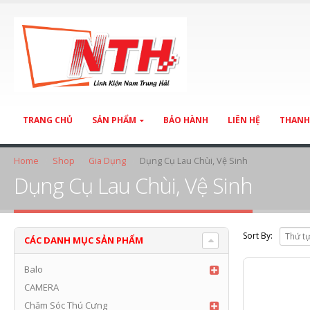
TRANG CHỦ
SẢN PHẨM
BẢO HÀNH
LIÊN HỆ
THANH
Home
Shop
Gia Dụng
Dụng Cụ Lau Chùi, Vệ Sinh
Dụng Cụ Lau Chùi, Vệ Sinh
Sort By:
CÁC DANH MỤC SẢN PHẨM
Balo
CAMERA
Chăm Sóc Thú Cưng