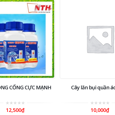
ÔNG CỐNG CỰC MẠNH
Cây lăn bụi quần áo
0
0
12,500
₫
10,000
₫
out
out