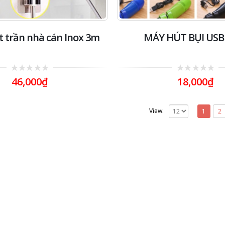
t trần nhà cán Inox 3m
MÁY HÚT BỤI USB
0
0
46,000
₫
18,000
₫
out
out
of
of
5
5
View:
1
2