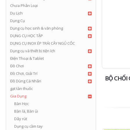
Chưa Phân Loại
Du Lịch
Dụng Cụ
Dụng cụ học sinh & văn phòng
DỤNG CỤ HỌC TẬP
DỤNG CỤ INOX ÉP TRÁI CÂY NGỦ CỐC
Dụng cụ và thiết bị tiện ích
Điện Thoại & Tablet
Đồ Chơi
Đồ Chơi, Giải Trí
BỘ CHỔI 
Đồ Dùng Cá Nhân
gạt tàn thuốc
Gia Dụng
Bàn Học
Bàn là, Bàn ủi
Dây rút
Dụng cụ cầm tay