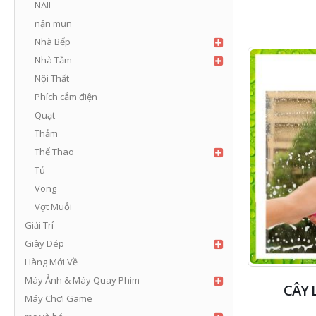
NAIL
nặn mụn
Nhà Bếp
Nhà Tắm
Nội Thất
Phích cắm điện
Quạt
Thảm
Thể Thao
Tủ
Võng
Vợt Muỗi
Giải Trí
Giày Dép
Hàng Mới Về
Máy Ảnh & Máy Quay Phim
CÂY 
Máy Chơi Game