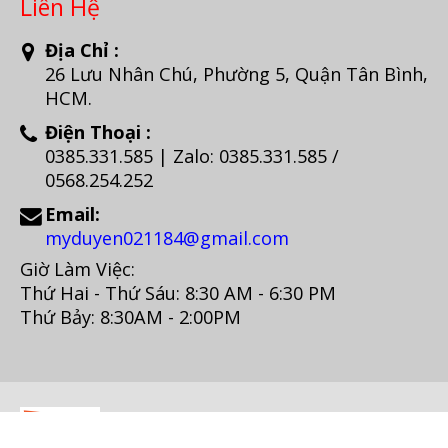
Liên Hệ
Địa Chỉ :
26 Lưu Nhân Chú, Phường 5, Quận Tân Bình,
HCM.
Điện Thoại :
0385.331.585 | Zalo: 0385.331.585 /
0568.254.252
Email:
myduyen021184@gmail.com
Giờ Làm Việc:
Thứ Hai - Thứ Sáu: 8:30 AM - 6:30 PM
Thứ Bảy: 8:30AM - 2:00PM
© Copyright 2017. All Rights Reserved