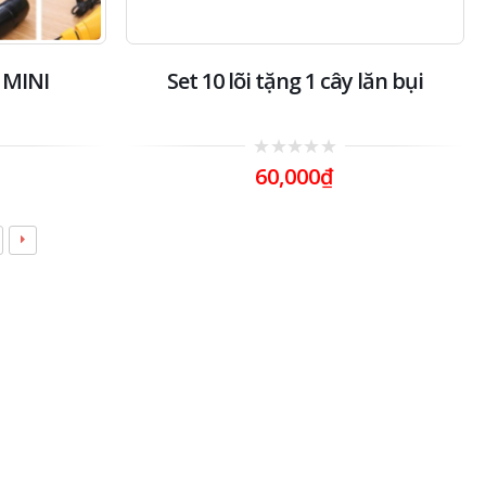
 MINI
Set 10 lõi tặng 1 cây lăn bụi
0
60,000
₫
out
of
5