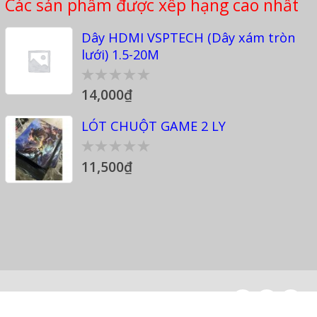
Các sản phẩm được xếp hạng cao nhất
Dây HDMI VSPTECH (Dây xám tròn
lưới) 1.5-20M
14,000
₫
0
out
of
LÓT CHUỘT GAME 2 LY
5
11,500
₫
0
out
of
5