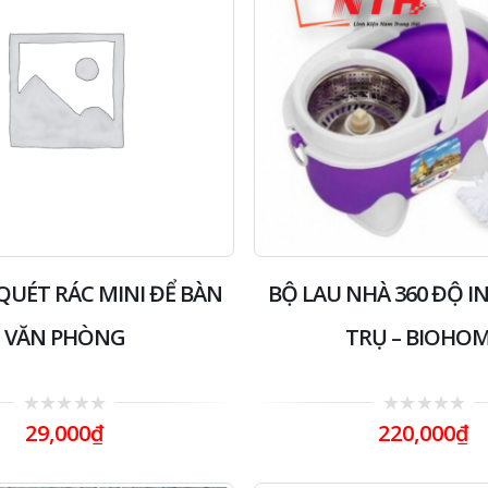
QUÉT RÁC MINI ĐỂ BÀN
BỘ LAU NHÀ 360 ĐỘ I
VĂN PHÒNG
TRỤ – BIOHO
0
0
29,000
₫
220,000
₫
out
out
of
of
5
5