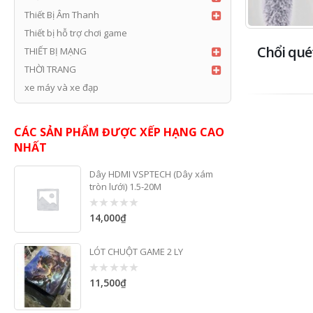
Thiết Bị Âm Thanh
Thiết bị hỗ trợ chơi game
Chổi qué
THIẾT BỊ MẠNG
THỜI TRANG
xe máy và xe đạp
CÁC SẢN PHẨM ĐƯỢC XẾP HẠNG CAO
NHẤT
Dây HDMI VSPTECH (Dây xám
tròn lưới) 1.5-20M
14,000
₫
0
out
of
5
LÓT CHUỘT GAME 2 LY
11,500
₫
0
out
of
5