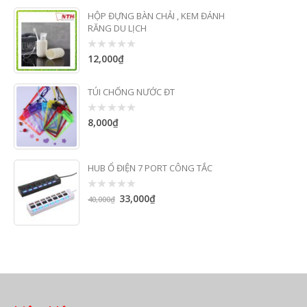
HỘP ĐỰNG BÀN CHẢI , KEM ĐÁNH
RĂNG DU LỊCH
12,000
₫
0
out
of
5
TÚI CHỐNG NƯỚC ĐT
8,000
₫
0
out
of
5
HUB Ổ ĐIỆN 7 PORT CÔNG TẮC
33,000
₫
0
40,000
₫
out
of
5