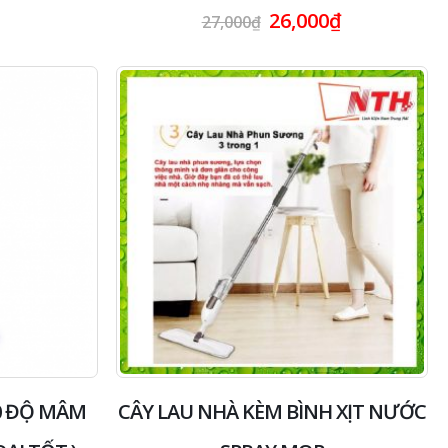
0
26,000
₫
27,000
₫
out
of
5
60 ĐỘ MÂM
CÂY LAU NHÀ KÈM BÌNH XỊT NƯỚC