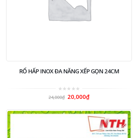
RỔ HẤP INOX ĐA NĂNG XẾP GỌN 24CM
0
20,000
₫
24,000
₫
out
of
5