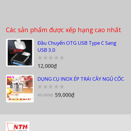
Các sản phẩm được xếp hạng cao nhất
Đầu Chuyển OTG USB Type C Sang
USB 3.0
12,000
₫
0
out
of
DỤNG CỤ INOX ÉP TRÁI CÂY NGỦ CỐC
5
59,000
₫
0
65,000
₫
out
of
5