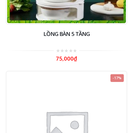
LỒNG BÀN 5 TẦNG
0
75,000
₫
out
of
5
-17%