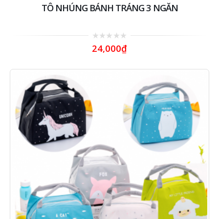
TÔ NHÚNG BÁNH TRÁNG 3 NGĂN
0
24,000
₫
out
of
5