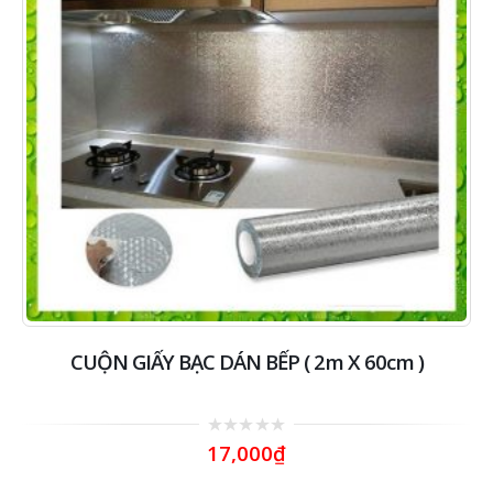
CUỘN GIẤY BẠC DÁN BẾP ( 2m X 60cm )
0
17,000
₫
out
of
5