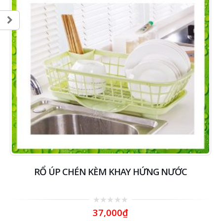
RỔ ÚP CHÉN KÈM KHAY HỨNG NƯỚC
0
37,000
₫
out