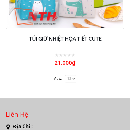
TÚI GIỮ NHIỆT HỌA TIẾT CUTE
0
21,000
₫
out
of
5
View:
Liên Hệ
Địa Chỉ :