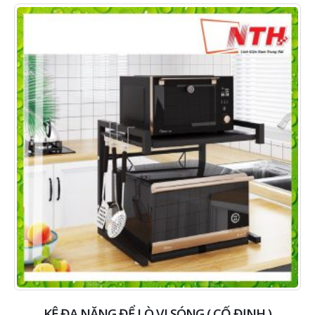
KỆ ĐA NĂNG ĐỂ LÒ VI SÓNG ( CỐ ĐỊNH )