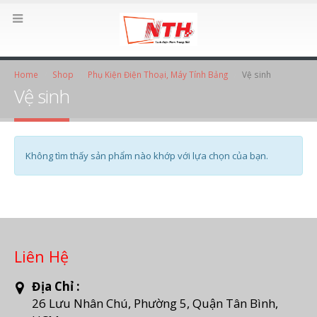
Home
Shop
Phụ Kiện Điện Thoại, Máy Tính Bảng
Vệ sinh
Vệ sinh
Không tìm thấy sản phẩm nào khớp với lựa chọn của bạn.
Liên Hệ
Địa Chỉ :
26 Lưu Nhân Chú, Phường 5, Quận Tân Bình,