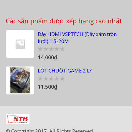
Các sản phẩm được xếp hạng cao nhất
Dây HDMI VSPTECH (Dây xám tròn
lưới) 1.5-20M
14,000
₫
0
out
of
LÓT CHUỘT GAME 2 LY
5
11,500
₫
0
out
of
5
© Copyright 2017. All Rights Reserved.