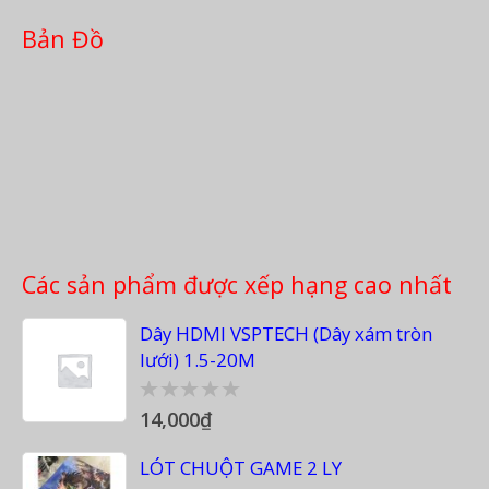
Bản Đồ
Các sản phẩm được xếp hạng cao nhất
Dây HDMI VSPTECH (Dây xám tròn
lưới) 1.5-20M
14,000
₫
0
out
of
LÓT CHUỘT GAME 2 LY
5