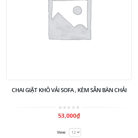
CHAI GIẶT KHÔ VẢI SOFA , KÈM SẴN BÀN CHẢI
0
53,000
₫
out
of
5
View: